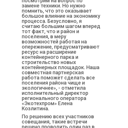
посмотрим на вопрос по
замене техники. Но нужно
помнить, что это оказывает
большое влияние на экономику
процесса. Безусловно, я
считаю большим шагом вперед
тот факт, что и район и
поселения, в меру
возможностей работая на
опережение, предусматривают
ресурс на расширение
контейнерного парка и
строительство новых
контейнерных площадок. Наша
совместная партнерская
работа поможет сделать все
поселения района чище и
экологичнее», - отметила
исполнительный директор
регионального оператора
«Экотехпром» Елена
Козлитина.
По решению всех участников
совещания, такие встречи
решено проводить один раз в