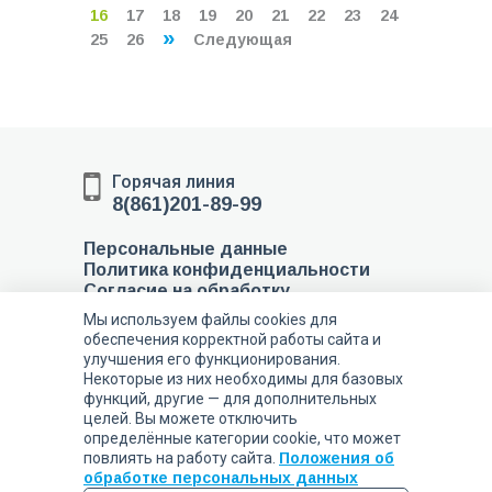
16
17
18
19
20
21
22
23
24
»
25
26
Следующая
Горячая линия
8(861)201-89-99
Персональные данные
Политика конфиденциальности
Согласие на обработку
персональных данных
Мы используем файлы cookies для
Соглашение об обработке
обеспечения корректной работы сайта и
персональных данных
улучшения его функционирования.
Некоторые из них необходимы для базовых
353451, Российская
функций, другие — для дополнительных
Федерация,
целей. Вы можете отключить
Краснодарский
определённые категории cookie, что может
край,
повлиять на работу сайта.
Положения об
обработке персональных данных
муниципальный