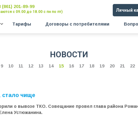
8 (861) 201-89-99
Личный к
ются с 09.00 до 18.00 с пн по пт)
Тарифы
Договоры с потребителями
Вопро
НОВОСТИ
9
10
11
12
13
14
15
16
17
18
19
20
21
22
, стало чище
орили о вывозе ТКО. Совещание провел глава района Роман
Елена Устюжанина.