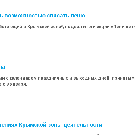
сь возможностью списать пеню
отающий в Крымской зоне*, подвел итоги акции «Пени нет»
лы
вии с календарем праздничных и выходных дней, принятым 
 с 9 января.
лениях Крымской зоны деятельности