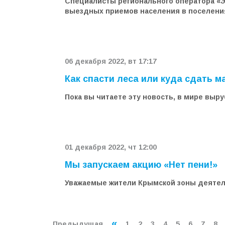
Специалисты регионального оператора «Э
выездных приемов населения в поселени
06 декабря 2022, вт 17:17
Как спасти леса или куда сдать м
Пока вы читаете эту новость, в мире выру
01 декабря 2022, чт 12:00
Мы запускаем акцию «Нет пени!»
Уважаемые жители Крымской зоны деятель
«
Предыдущая
1
2
3
4
5
6
7
8