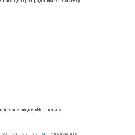
чного центра продолжают практику
 начале акции «Нет пени!»
»
23
24
25
26
Следующая