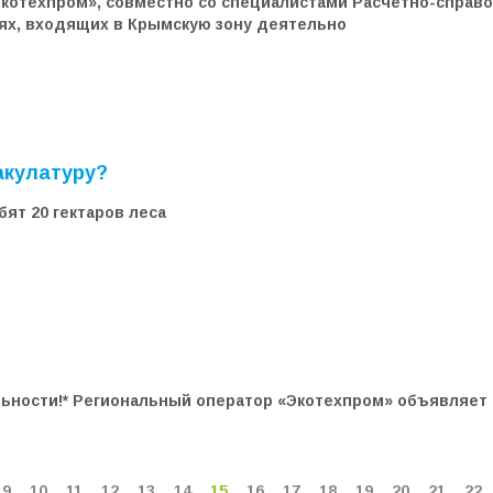
котехпром», совместно со специалистами Расчетно-справо
ях, входящих в Крымскую зону деятельно
акулатуру?
бят 20 гектаров леса
ности!* Региональный оператор «Экотехпром» объявляет о
9
10
11
12
13
14
15
16
17
18
19
20
21
22